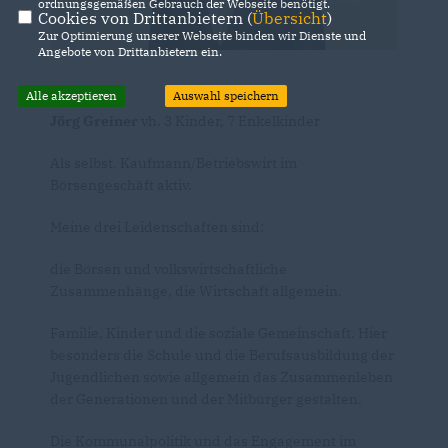
ordnungsgemäßen Gebrauch der Webseite benötigt.
Cookies von Drittanbietern (
Übersicht
)
Zur Optimierung unserer Webseite binden wir Dienste und
Angebote von Drittanbietern ein.
Alle akzeptieren
Auswahl speichern
Jörg Greiner
vh. 3 Kinder, 7 Enkelkinder
Als selbst. Kaufmann/Betriebswirt im
Börsengeschäft aktiv.
Meine drei Leidenschaften sind:
die Börsen und volkswirtschaftliche
Zusammenhänge, die Wirtschaft allgemein.
Familie, Kinder und die soziale Gemeinschaft. Hier
besonders die Schule und die Berufsausbildung der
Jugendlichen sowie allgemein das Zusammenleben
der Generationen und der Mitbürger gestalten.
Die Kommunalpolitik und das Engagement im