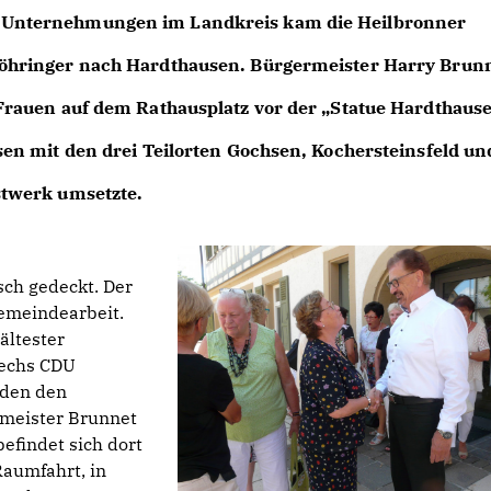
 Unternehmungen im Landkreis kam die Heilbronner
öhringer nach Hardthausen. Bürgermeister Harry Brun
Frauen auf dem Rathausplatz vor der „Statue Hardthause
sen mit den drei Teilorten Gochsen, Kochersteinsfeld un
stwerk umsetzte.
sch gedeckt. Der
emeindearbeit.
ältester
Sechs CDU
rden den
rmeister Brunnet
efindet sich dort
Raumfahrt, in