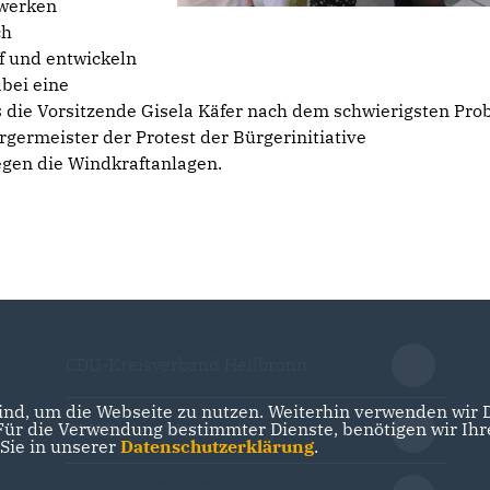
bwerken
ch
f und entwickeln
abei eine
 die Vorsitzende Gisela Käfer nach dem schwierigsten Pro
rgermeister der Protest der Bürgerinitiative
gen die Windkraftanlagen.
CDU-Kreisverband Heilbronn
nd, um die Webseite zu nutzen. Weiterhin verwenden wir Di
r die Verwendung bestimmter Dienste, benötigen wir Ihre 
CDU Baden-Württemberg
 Sie in unserer
Datenschutzerklärung
.