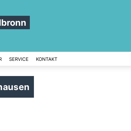
lbronn
R
SERVICE
KONTAKT
thausen