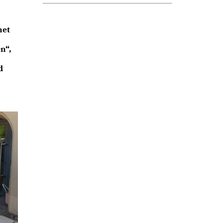
net
n“,
d