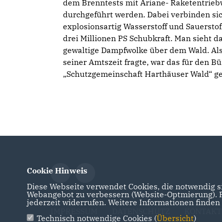
dem Brenntests mit Ariane- Raketentrie
durchgeführt werden. Dabei verbinden si
explosionsartig Wasserstoff und Sauerstof
drei Millionen PS Schubkraft. Man sieht d
gewaltige Dampfwolke über dem Wald. Als
seiner Amtszeit fragte, war das für den Bü
Schutzgemeinschaft Harthäuser Wald“ ge
Cookie Hinweis
Diese Webseite verwendet Cookies, die notwendig si
Webangebot zu verbessern (Website-Optmierung). Fü
jederzeit widerrufen. Weitere Informationen finden
IMPRESSUM
DATENSCHUTZ
KONTAKT
Technisch notwendige Cookies (
Übersicht
)