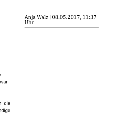
Anja Walz | 08.05.2017, 11:37
Uhr
r
r
 war
h die
ndige