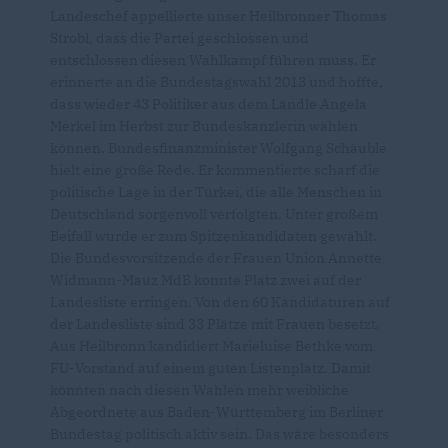
Landeschef appellierte unser Heilbronner Thomas
Strobl, dass die Partei geschlossen und
entschlossen diesen Wahlkampf führen muss. Er
erinnerte an die Bundestagswahl 2013 und hoffte,
dass wieder 43 Politiker aus dem Ländle Angela
Merkel im Herbst zur Bundeskanzlerin wählen
können. Bundesfinanzminister Wolfgang Schäuble
hielt eine große Rede. Er kommentierte scharf die
politische Lage in der Türkei, die alle Menschen in
Deutschland sorgenvoll verfolgten. Unter großem
Beifall wurde er zum Spitzenkandidaten gewählt.
Die Bundesvorsitzende der Frauen Union Annette
Widmann-Mauz MdB konnte Platz zwei auf der
Landesliste erringen. Von den 60 Kandidaturen auf
der Landesliste sind 33 Plätze mit Frauen besetzt.
Aus Heilbronn kandidiert Marieluise Bethke vom
FU-Vorstand auf einem guten Listenplatz. Damit
könnten nach diesen Wahlen mehr weibliche
Abgeordnete aus Baden-Württemberg im Berliner
Bundestag politisch aktiv sein. Das wäre besonders