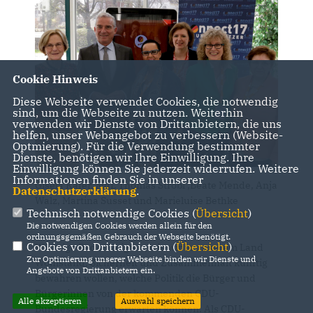
Cookie Hinweis
Diese Webseite verwendet Cookies, die notwendig
sind, um die Webseite zu nutzen. Weiterhin
verwenden wir Dienste von Drittanbietern, die uns
helfen, unser Webangebot zu verbessern (Website-
Optmierung). Für die Verwendung bestimmter
Dienste, benötigen wir Ihre Einwilligung. Ihre
Einwilligung können Sie jederzeit widerrufen. Weitere
Informationen finden Sie in unserer
Gisela Käfer, MdL Thomas Strobl ,Beate Mende, Anja
Datenschutzerklärung
.
Walz, Martina Susset und Marieluise Bethke
Technisch notwendige Cookies (
Übersicht
)
Die notwendigen Cookies werden allein für den
ordnungsgemäßen Gebrauch der Webseite benötigt.
Cookies von Drittanbietern (
Übersicht
)
Wichtige Reden zeigten, wie wir in unserem Land
Zur Optimierung unserer Webseite binden wir Dienste und
Wohlstand, Sicherheit und Zusammenhalt künftig
Angebote von Drittanbietern ein.
bewahren wollen, welche Politik die Bürger und
Bürgerinnen von der kommenden CDU-
Alle akzeptieren
Auswahl speichern
Bundesregierung erwarten können. Als CDU-