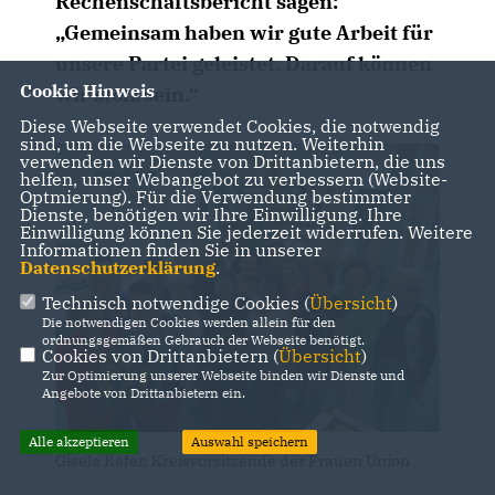
Rechenschaftsbericht sagen:
Gemeinsam haben wir gute Arbeit für
unsere Partei geleistet. Darauf können
Cookie Hinweis
wir stolz sein.“
Diese Webseite verwendet Cookies, die notwendig
sind, um die Webseite zu nutzen. Weiterhin
verwenden wir Dienste von Drittanbietern, die uns
helfen, unser Webangebot zu verbessern (Website-
Optmierung). Für die Verwendung bestimmter
Dienste, benötigen wir Ihre Einwilligung. Ihre
Einwilligung können Sie jederzeit widerrufen. Weitere
Informationen finden Sie in unserer
Datenschutzerklärung
.
Technisch notwendige Cookies (
Übersicht
)
Die notwendigen Cookies werden allein für den
ordnungsgemäßen Gebrauch der Webseite benötigt.
Cookies von Drittanbietern (
Übersicht
)
Zur Optimierung unserer Webseite binden wir Dienste und
Angebote von Drittanbietern ein.
Alle akzeptieren
Auswahl speichern
Gisela Käfer, Kreisvorsitzende der Frauen Union