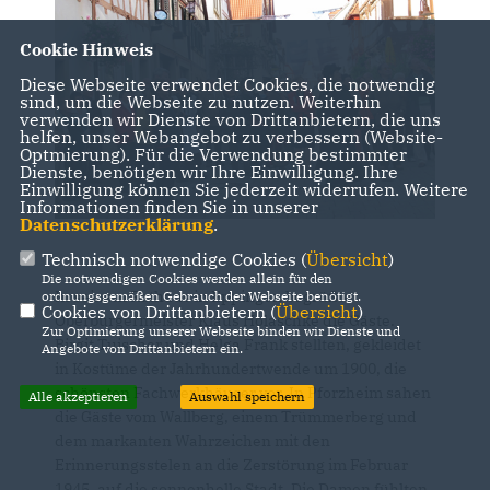
Cookie Hinweis
Diese Webseite verwendet Cookies, die notwendig
sind, um die Webseite zu nutzen. Weiterhin
verwenden wir Dienste von Drittanbietern, die uns
helfen, unser Webangebot zu verbessern (Website-
Optmierung). Für die Verwendung bestimmter
Dienste, benötigen wir Ihre Einwilligung. Ihre
Einwilligung können Sie jederzeit widerrufen. Weitere
Informationen finden Sie in unserer
Datenschutzerklärung
.
Technisch notwendige Cookies (
Übersicht
)
Die notwendigen Cookies werden allein für den
In seinem Rathaus in Eppingen begrüßte
ordnungsgemäßen Gebrauch der Webseite benötigt.
Cookies von Drittanbietern (
Übersicht
)
Oberbürgermeister Klaus Holaschke die Gäste.
Zur Optimierung unserer Webseite binden wir Dienste und
Birgit Tuischer und Helga Frank stellten, gekleidet
Angebote von Drittanbietern ein.
in Kostüme der Jahrhundertwende um 1900, die
schönsten Fachwerkhäuser vor. In Pforzheim sahen
Alle akzeptieren
Auswahl speichern
die Gäste vom Wallberg, einem Trümmerberg und
dem markanten Wahrzeichen mit den
Erinnerungsstelen an die Zerstörung im Februar
1945, auf die sonnenhelle Stadt. Die Damen fühlten