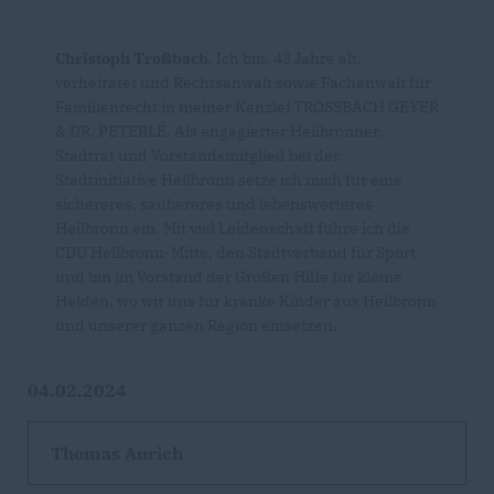
Christoph Troßbach
. Ich bin, 43 Jahre alt,
verheiratet und Rechtsanwalt sowie Fachanwalt für
Familienrecht in meiner Kanzlei TROSSBACH GEYER
& DR. PETERLE. Als engagierter Heilbronner,
Stadtrat und Vorstandsmitglied bei der
Stadtinitiative Heilbronn setze ich mich für eine
sichereres, saubereres und lebenswerteres
Heilbronn ein. Mit viel Leidenschaft führe ich die
CDU Heilbronn-Mitte, den Stadtverband für Sport
und bin im Vorstand der Großen Hilfe für kleine
Helden, wo wir uns für kranke Kinder aus Heilbronn
und unserer ganzen Region einsetzen.
04.02.2024
Thomas Aurich