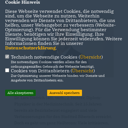
Cookie Hinweis
Diese Webseite verwendet Cookies, die notwendig
sind, um die Webseite zu nutzen. Weiterhin
verwenden wir Dienste von Drittanbietern, die uns
helfen, unser Webangebot zu verbessern (Website-
Optmierung). Für die Verwendung bestimmter
Dienste, benötigen wir Ihre Einwilligung. Ihre
Einwilligung können Sie jederzeit widerrufen. Weitere
Informationen finden Sie in unserer
Datenschutzerklärung
.
Technisch notwendige Cookies (
Übersicht
)
Die notwendigen Cookies werden allein für den
ordnungsgemäßen Gebrauch der Webseite benötigt.
Cookies von Drittanbietern (
Übersicht
)
Zur Optimierung unserer Webseite binden wir Dienste und
Angebote von Drittanbietern ein.
Alle akzeptieren
Auswahl speichern
Dr. Lars Dietrich (48), verh., 2 Töchter, Diplom-
Physiker in der Medizintechnik. Seit 15 Jahren
bereits als Bezirksbeirat engagiert und viele
Verbesserungen für den Stadtteil Biberach erreicht.
Doch es geht um ganz Heilbronn: Viele kritisieren,