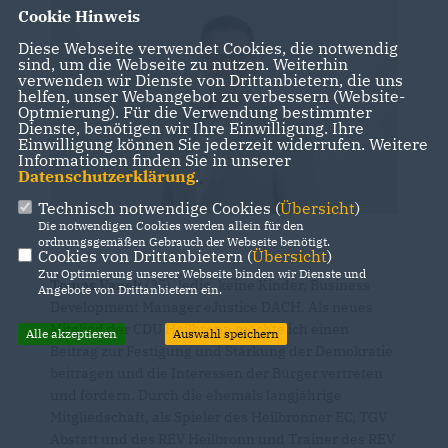
Cookie Hinweis
Diese Webseite verwendet Cookies, die notwendig
sind, um die Webseite zu nutzen. Weiterhin
verwenden wir Dienste von Drittanbietern, die uns
helfen, unser Webangebot zu verbessern (Website-
Optmierung). Für die Verwendung bestimmter
Dienste, benötigen wir Ihre Einwilligung. Ihre
Einwilligung können Sie jederzeit widerrufen. Weitere
Informationen finden Sie in unserer
Datenschutzerklärung
.
Technisch notwendige Cookies (
Übersicht
)
Die notwendigen Cookies werden allein für den
ordnungsgemäßen Gebrauch der Webseite benötigt.
Cookies von Drittanbietern (
Übersicht
)
Zur Optimierung unserer Webseite binden wir Dienste und
Tomas Vanek
(35), ledig, keine Kinder, Business
Angebote von Drittanbietern ein.
Development Manager eJustice DACH. Als neues
Mitglied der CDU Heilbronn möchte ich einen
Alle akzeptieren
Auswahl speichern
Beitrag zur Festigung und Stärkung der Demokratie
beitragen und die Interessen der Bürger vertreten
und fördern. Durch die ehemals langjährige
Mitgliedschaft, als Spieler des Heilbronner EC, TGV
Abstatt und des REV Heilbronn und Trainer des REV